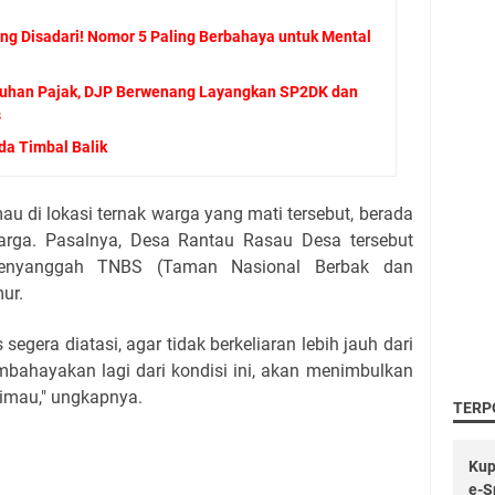
g Disadari! Nomor 5 Paling Berbahaya untuk Mental
tuhan Pajak, DJP Berwenang Layangkan SP2DK dan
s
a Timbal Balik
u di lokasi ternak warga yang mati tersebut, berada
rga. Pasalnya, Desa Rantau Rasau Desa tersebut
penyanggah TNBS (Taman Nasional Berbak dan
ur.
egera diatasi, agar tidak berkeliaran lebih jauh dari
embahayakan lagi dari kondisi ini, akan menimbulkan
rimau," ungkapnya.
TERP
Kup
e-S