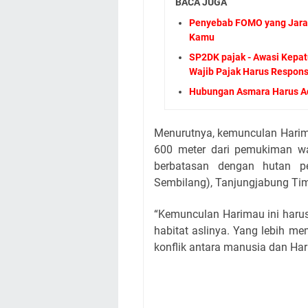
BACA JUGA
Penyebab FOMO yang Jaran
Kamu
SP2DK pajak - Awasi Kepa
Wajib Pajak Harus Respon
Hubungan Asmara Harus Ad
Menurutnya, kemunculan Harima
600 meter dari pemukiman wa
berbatasan dengan hutan 
Sembilang), Tanjungjabung Tim
“Kemunculan Harimau ini harus s
habitat aslinya. Yang lebih m
konflik antara manusia dan Ha