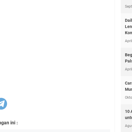
Sep
Dai
Len
Kon
Apri
Beg
Pal
Apri
Car
Mun
Okto
10 
unt
an ini :
Agu