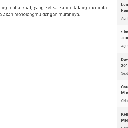
Len
yang maha kuat, yang ketika kamu datang meminta
Kon
Dia akan menolongmu dengan murahnya.
Apri
Sim
Jut
Agu
Dow
201
Sep
Car
Mun
Okto
Keh
Men