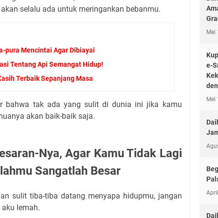
Ama
 akan selalu ada untuk meringankan bebanmu.
Gr
Mei 
ra-pura Mencintai Agar Dibiayai
Kup
asi Tentang Api Semangat Hidup!
e-S
Kek
asih Terbaik Sepanjang Masa
den
Mei 
 bahwa tak ada yang sulit di dunia ini jika kamu
uanya akan baik-baik saja.
Dai
Jam
Agu
esaran-Nya, Agar Kamu Tidak Lagi
ahmu Sangatlah Besar
Beg
Pal
Apri
an sulit tiba-tiba datang menyapa hidupmu, jangan
 aku lemah.
Dai