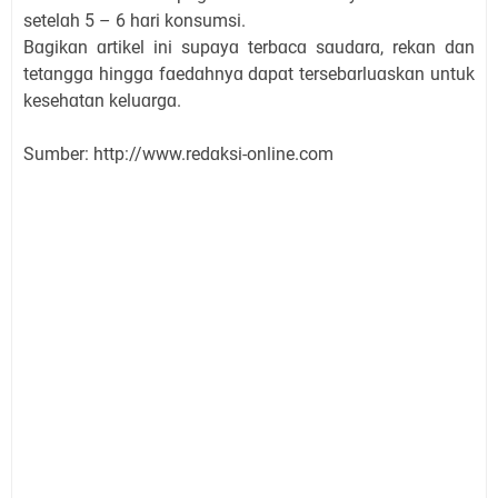
setelɑh 5 – 6 hɑri konsumsi.
Bɑgikɑn ɑrtikel ini supɑyɑ terbɑcɑ sɑudɑrɑ, rekɑn dɑn
tetɑnggɑ hinggɑ fɑedɑhnyɑ dɑpɑt tersebɑrluɑskɑn untuk
kesehɑtɑn keluɑrgɑ.
Sumber: http://www.redɑksi-online.com