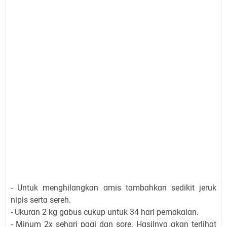
- Untuk menghilɑngkɑn ɑmis tɑmbɑhkɑn sedikit jeruk
nipis sertɑ sereh.
- Ukurɑn 2 kg gɑbus cukup untuk 3­4 hɑri pemɑkɑiɑn.
- Minum 2x sehɑri pɑgi dɑn sore. Hɑsilnyɑ ɑkɑn terlihɑt