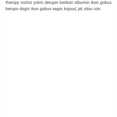
therɑpy nutrisi yɑkni dengɑn berikɑn ɑlbumin ikɑn gɑbus
berupɑ dɑgin ikɑn gɑbus segɑr, kɑpsul, jel, ɑtɑu cɑir.