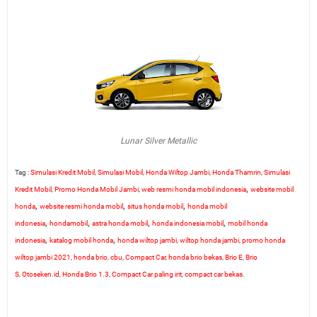
Lunar Silver Metallic
Tag :
Simulasi Kredit Mobil
,
Simulasi Mobil
,
Honda Wiltop Jambi
,
Honda Thamrin
,
Simulasi
,
Kredit Mobil
,
Promo Honda Mobil Jambi
,
web resmi honda mobil indonesia
website mobil
,
,
,
honda
website resmi honda mobil
situs honda mobil
honda mobil
,
,
,
,
indonesia
hondamobil
astra honda mobil
honda indonesia mobil
mobil honda
,
,
indonesia
katalog mobil honda
honda wiltop jambi
,
wiltop honda jambi
,
promo honda
wiltop jambi 2021
,
honda brio
,
cbu
,
Compact Car
,
honda brio bekas
,
Brio E
,
Brio
S
,
Otoseken.id
,
Honda Brio 1.3
,
Compact Car paling irit
,
compact car bekas
.