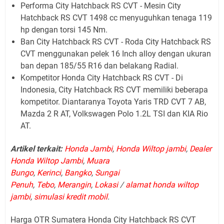
Performa City Hatchback RS CVT - Mesin City
Hatchback RS CVT 1498 cc menyuguhkan tenaga 119
hp dengan torsi 145 Nm.
Ban City Hatchback RS CVT - Roda City Hatchback RS
CVT menggunakan pelek 16 Inch alloy dengan ukuran
ban depan 185/55 R16 dan belakang Radial.
Kompetitor Honda City Hatchback RS CVT - Di
Indonesia, City Hatchback RS CVT memiliki beberapa
kompetitor. Diantaranya Toyota Yaris TRD CVT 7 AB,
Mazda 2 R AT, Volkswagen Polo 1.2L TSI dan KIA Rio
AT.
Artikel terkait:
Honda Jambi
,
Honda Wiltop jambi
,
Dealer
Honda Wiltop Jambi
,
Muara
Bungo
,
Kerinci
,
Bangko
,
Sungai
Penuh
,
Tebo
,
Merangin
,
Lokasi
/
alamat honda wiltop
jambi
,
simulasi kredit mobil
.
Harga OTR Sumatera Honda City Hatchback RS CVT