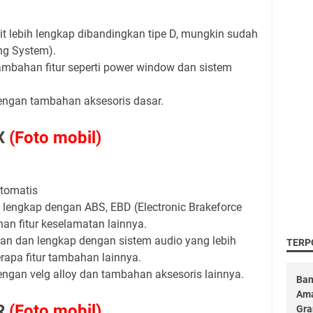
it lebih lengkap dibandingkan tipe D, mungkin sudah
ng System).
 tambahan fitur seperti power window dan sistem
 dengan tambahan aksesoris dasar.
 X
(Foto mobil)
otomatis
h lengkap dengan ABS, EBD (Electronic Brakeforce
han fitur keselamatan lainnya.
aman dan lengkap dengan sistem audio yang lebih
TERP
erapa fitur tambahan lainnya.
 dengan velg alloy dan tambahan aksesoris lainnya.
Ban
Ama
 R
(Foto mobil)
Gr