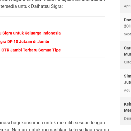
ersedia untuk Daihatsu Sigra:
Apri
Dow
201
u Sigra untuk Keluarga Indonesia
Sep
igra DP 10 Jutaan di Jambi
Car
ga OTR Jambi Terbaru Semua Tipe
Mun
Okto
Sim
Jut
Agu
Keh
)
Men
Des
riasi bagi konsumen untuk memilih sesuai dengan
mereka. Namun, untuk memastikan ketersediaan warna