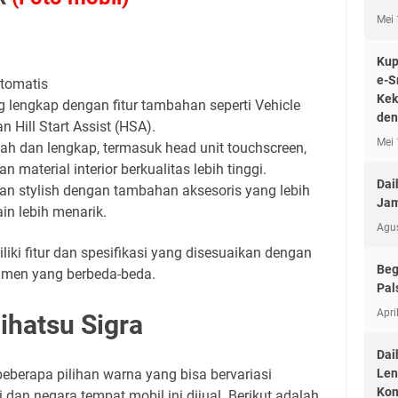
Mei 
Kup
e-S
otomatis
Kek
g lengkap dengan fitur tambahan seperti Vehicle
den
n Hill Start Assist (HSA).
Mei 
ewah dan lengkap, termasuk head unit touchscreen,
an material interior berkualitas lebih tinggi.
Dai
 dan stylish dengan tambahan aksesoris yang lebih
Jam
in lebih menarik.
Agu
liki fitur dan spesifikasi yang disesuaikan dengan
Beg
men yang berbeda-beda.
Pal
Apri
ihatsu Sigra
Dai
Len
beberapa pilihan warna yang bisa bervariasi
Kon
dan negara tempat mobil ini dijual. Berikut adalah