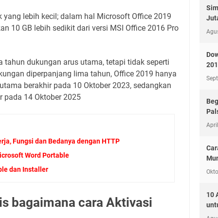
Sim
k yang lebih kecil; dalam hal Microsoft Office 2019
Jut
n 10 GB lebih sedikit dari versi MSI Office 2016 Pro
Agu
Dow
 tahun dukungan arus utama, tetapi tidak seperti
201
kungan diperpanjang lima tahun, Office 2019 hanya
Sep
utama berakhir pada 10 Oktober 2023, sedangkan
r pada 14 Oktober 2025
Beg
Pal
Apri
erja, Fungsi dan Bedanya dengan HTTP
Car
crosoft Word Portable
Mun
e dan Installer
Okto
10 
s bagaimana cara Aktivasi
unt