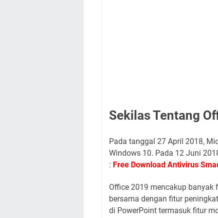
cara mengaktifkan microsoft off
gratis, cara aktivasi microsoft o
cara aktivasi office 365 bawaan
cara aktivasi microsoft office 
office 2016 gratis 2022, cara me
microsoft office gratis, cara akt
key microsoft office, product ke
office gratis, 25 digit product k
Sekilas Tentang Of
Pada tanggal 27 April 2018, Mic
Windows 10. Pada 12 Juni 2018
:
Free Download Antivirus Smad
Office 2019 mencakup banyak fi
bersama dengan fitur peningkat
di PowerPoint termasuk fitur m