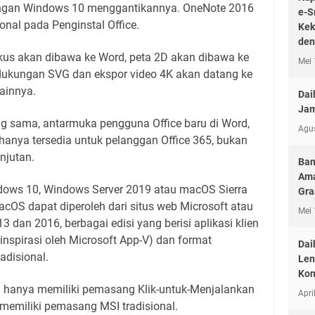
engan Windows 10 menggantikannya. OneNote 2016
e-S
ional pada Penginstal Office.
Kek
den
us akan dibawa ke Word, peta 2D akan dibawa ke
Mei 
, dukungan SVG dan ekspor video 4K akan datang ke
lainnya.
Dai
Jam
ng sama, antarmuka pengguna Office baru di Word,
Agu
 hanya tersedia untuk pelanggan Office 365, bukan
njutan.
Ban
Ama
ows 10, Windows Server 2019 atau macOS Sierra
Gr
acOS dapat diperoleh dari situs web Microsoft atau
Mei 
3 dan 2016, berbagai edisi yang berisi aplikasi klien
rinspirasi oleh Microsoft App-V) dan format
Dai
adisional.
Len
Kon
ien hanya memiliki pemasang Klik-untuk-Menjalankan
Apri
 memiliki pemasang MSI tradisional.