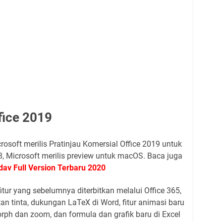
ice tanpa product key, cara aktivasi microsoft office
ffice 2010, cara aktivasi microsoft office 365 gratis,
 windows 10, cara aktivasi microsoft office 2013,
2016, cara mengaktifkan microsoft word, product key
lihat product key office dengan cmd, lisensi
ivasi microsoft office 365 gratis, cara melihat product
y microsoft office 365 gratis, product key microsoft
ey office 2016 terbaru
fice 2019
rosoft merilis Pratinjau Komersial Office 2019 untuk
, Microsoft merilis preview untuk macOS. Baca juga
av Full Version Terbaru 2020
tur yang sebelumnya diterbitkan melalui Office 365,
an tinta, dukungan LaTeX di Word, fitur animasi baru
orph dan zoom, dan formula dan grafik baru di Excel